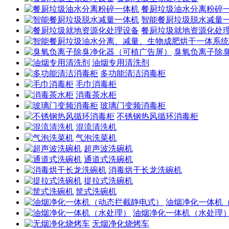
餐厨垃圾油水分离粉碎
智能餐厨垃圾脱水减量
餐厨垃圾就地资源化处
臭氧负离子除
油烟专用清洗剂
多功能清洁消毒柜
毛巾消毒柜
消毒茶水柜
玻璃门变频消毒柜
不锈钢热风循环消毒柜
混流清洗机
气泡洗菜机
超声波洗碗机
通道式洗碗机
消毒烘干长龙洗碗机
提拉式洗碗机
筐式洗碗机
油烟净化一体机
油烟净化一体机（水处理
无烟净化烧烤车