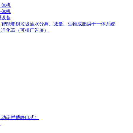
一体机
一体机
理设备
智能餐厨垃圾油水分离、减量、生物成肥烘干一体系统
臭净化器（可植广告屏）
（动态拦截静电式）
）