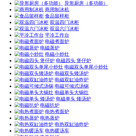
异形厨房（多功能）
商用制冰机
食品留样柜
双温四门冰柜
双温六门冰柜
平冷工作台
电磁煮面炉
电磁蒸炉
电磁小炒灶
电磁四头 煲仔炉
电磁双头单尾小炒灶
电磁双头矮汤炉
电磁双缸油炸炉
电磁可倾式汤锅
电磁单头大锅灶
电磁单头 矮汤炉
电磁扒炉
电热煮面炉
电热蒸炉
电热双缸油炸炉
电热暖汤车