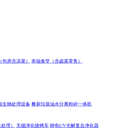
（包房含凉菜）
幸福食堂（含卤菜零售）
圾生物处理设备
餐厨垃圾油水分离粉碎一体机
水处理）
无烟净化烧烤车
静电UV光解复合净化器