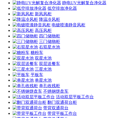
静电UV光解复合净化器
低空排放净化器
新风风柜
降温冷风柜
电镀喷漆静音风柜
高压风柜
四门储物柜
三门储物柜
右双星水池
糖粉车
双星水池
双层送餐车
三星水池
平板车
单星水池
单孔收残柜
不锈钢饼盘车
活动双层平板工作台
翻门双通荷台柜
带背双通荷台
带背平板工作台