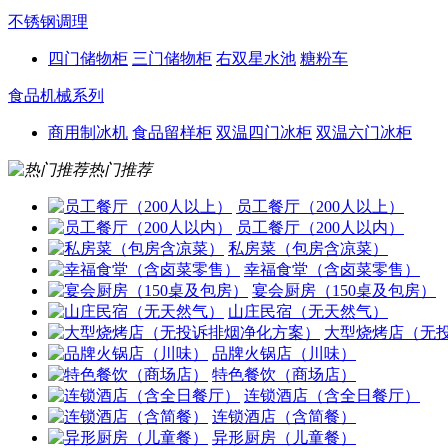
不锈钢调理
四门储物柜
三门储物柜
右双星水池
糖粉车
食品机械系列
商用制冰机
食品留样柜
双温四门冰柜
双温六门冰柜
热门推荐
员工餐厅（200人以上）
员工餐厅（200人以内）
私房菜（包房含凉菜）
幸福食堂（含卤菜零售）
宴会厨房（150桌及包房）
山庄民宿（无天然气）
大型烧烤店（无
品牌火锅店（川味）
特色餐饮（商场店）
连锁酒店（含全日餐厅）
连锁酒店（含简餐）
异形厨房（儿童餐）