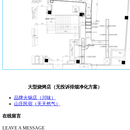
大型烧烤店（无投诉排烟净化方案）
品牌火锅店（川味）
山庄民宿（无天然气）
在线留言
LEAVE A MESSAGE