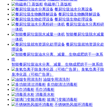
电磁单门 蒸饭柜
餐厨垃圾油水分离设备
餐厨垃圾生物酶降解设备
餐厨垃圾生物处理设备
餐厨垃圾油水分离粉碎
一体机
智能餐厨垃圾脱水减量
一体机
餐厨垃圾就地资源化处
理设备
智能餐厨垃圾油水分离、减量、生物成肥烘干一体系统
臭氧负离子除
臭净化器（可植广告屏）
油烟专用清洗剂
多功能清洁消毒柜
毛巾消毒柜
消毒茶水柜
玻璃门变频消毒柜
不锈钢热风循环消毒柜