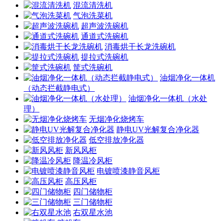
混流清洗机
气泡洗菜机
超声波洗碗机
通道式洗碗机
消毒烘干长龙洗碗机
提拉式洗碗机
筐式洗碗机
油烟净化一体机
（动态拦截静电式）
油烟净化一体机（水处
理）
无烟净化烧烤车
静电UV光解复合净化器
低空排放净化器
新风风柜
降温冷风柜
电镀喷漆静音风柜
高压风柜
四门储物柜
三门储物柜
右双星水池