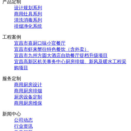
产品定制
设计规划系列
商用灶具系列
清洗消毒系列
排烟净化系统
工程案例
宜昌市喜厨口味小官餐厅
宜昌市虾来蟹往特色餐饮（含外卖）
宜昌市九州方圆大酒店自助餐厅提档升级项目
宜昌高新区机关事务中心厨房排烟、新风及暖水工程采
购项目
服务定制
商用厨房设计
商用厨房排烟
厨房设备定制
商用厨房维保
新闻中心
公司动态
行业资讯