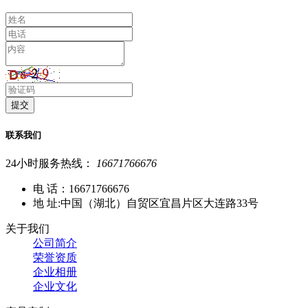
联系我们
24小时服务热线：
16671766676
电 话：16671766676
地 址:中国（湖北）自贸区宜昌片区大连路33号
关于我们
公司简介
荣誉资质
企业相册
企业文化